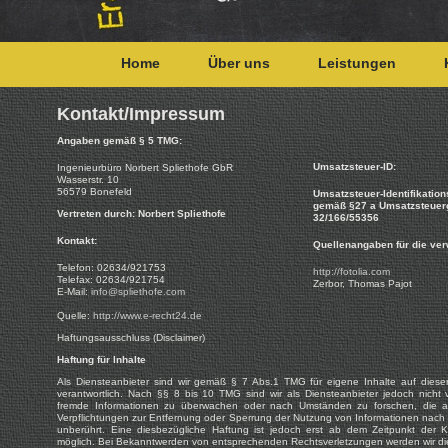
Home
Über uns
Leistungen
Kontakt/Impressum
Angaben gemäß § 5 TMG:
Umsatzsteuer-ID:
Ingenieurbüro Norbert Spliethofe GbR
Wasserstr. 10
56579 Bonefeld
Umsatzsteuer-Identifikati
gemäß §27 a Umsatzsteuer
Vertreten durch: Norbert Spliethofe
32/166/55356
Kontakt:
Quellenangaben für die ver
Telefon: 02634/921753
http://fotolia.com
Telefax: 02634/921754
Zerbor, Thomas Pajot
E-Mail:
info@spliethofe.com
Quelle:
http://www.e-recht24.de
Haftungsausschluss (Disclaimer)
Haftung für Inhalte
Als Diensteanbieter sind wir gemäß § 7 Abs.1 TMG für eigene Inhalte auf dies
verantwortlich. Nach §§ 8 bis 10 TMG sind wir als Diensteanbieter jedoch nicht ve
fremde Informationen zu überwachen oder nach Umständen zu forschen, die auf 
Verpflichtungen zur Entfernung oder Sperrung der Nutzung von Informationen nach
unberührt. Eine diesbezügliche Haftung ist jedoch erst ab dem Zeitpunkt der K
möglich. Bei Bekanntwerden von entsprechenden Rechtsverletzungen werden wir di